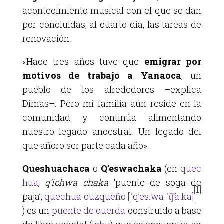
acontecimiento musical con el que se dan
por concluidas, al cuarto día, las tareas de
renovación.
«Hace tres años tuve que
emigrar por
motivos de trabajo a Yanaoca
, un
pueblo de los alrededores –explica
Dimas–. Pero mi familia aún reside en la
comunidad y continúa alimentando
nuestro legado ancestral. Un legado del
que añoro ser parte cada año».
Queshuachaca
o
Q’eswachaka
(en
quec
hua
,
q’ichwa chaka
‘puente de soga de
[1]
paja’,
quechua cuzqueño
[ˈqʼes.wa ˈt͡ʃa.ka]
) es un
puente de cuerda
construido a base